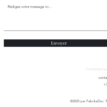
Envoyer
Contactez-no
cont
+3
©2025 par FabrikaDoc. T