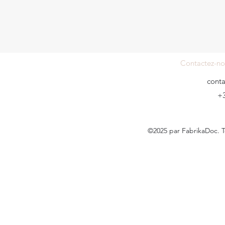
Contactez-no
cont
+3
©2025 par FabrikaDoc. T