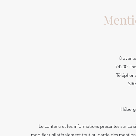
Menti
8 avenu
74200 Tho
Téléphone
SIR
Héberg
Le contenu et les informations présentes sur ce s
modifier unilatéralement tout ou partie des mention