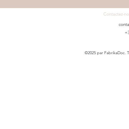
Contactez-no
cont
+3
©2025 par FabrikaDoc. T