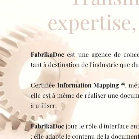
expertise,
FabrikaDoc
est une agence de conce
tant à destination de l'industrie que d
Certifiée
Information Mapping ®
, mé
elle est à même de réaliser une docume
à utiliser.
FabrikaDoc
joue le rôle d'interface en
: elle adapte le contenu de la document