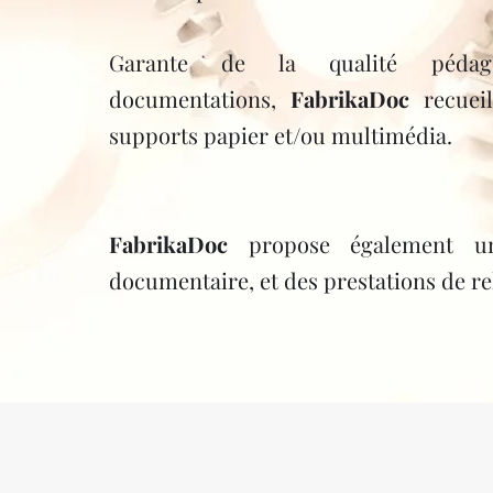
Garante de la qualité pédago
documentations,
FabrikaDoc
recuei
supports papier et/ou multimédia.
FabrikaDoc
propose également un
documentaire, et des prestations de re